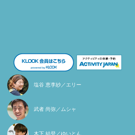
塩谷 恵李紗／エリー
武者 尚弥／ムシャ
木下 結登／ゆいとん