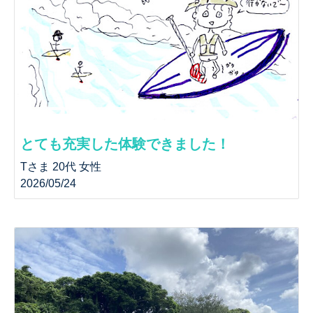
とても充実した体験できました！
Tさま 20代 女性
2026/05/24