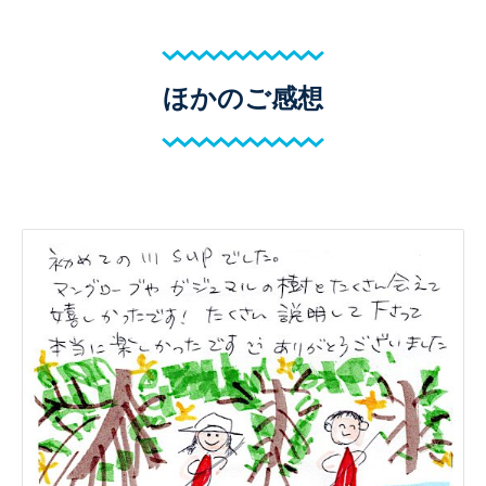
ほかのご感想