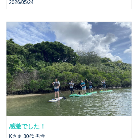
2026/05/24
感激でした！
Kさま 30代 男性