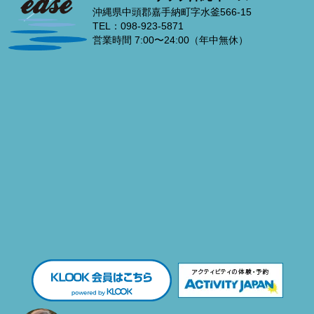
沖縄県中頭郡嘉手納町字水釜566-15
TEL：098-923-5871
営業時間 7:00〜24:00（年中無休）