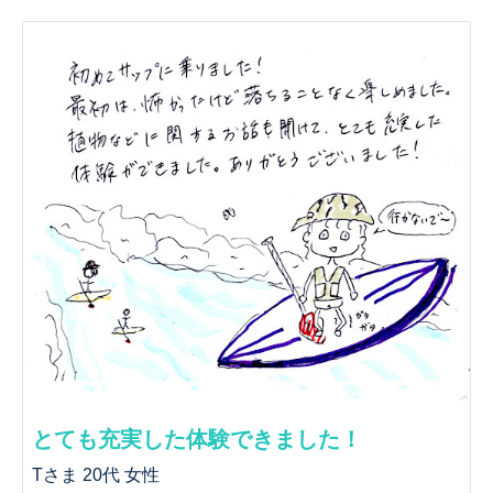
とても充実した体験できました！
Tさま 20代 女性