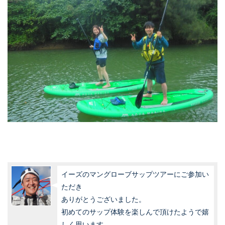
イーズのマングローブサップツアーにご参加い
ただき
ありがとうございました。
初めてのサップ体験を楽しんで頂けたようで嬉
しく思います。