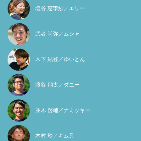
塩谷 恵李紗／エリー
武者 尚弥／ムシャ
木下 結登／ゆいとん
渡谷 翔太／ダニー
並木 啓輔／ナミッキー
木村 玲／キム兄