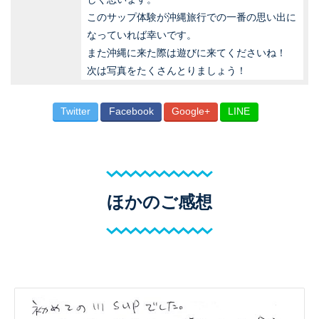
このサップ体験が沖縄旅行での一番の思い出に
なっていれば幸いです。
また沖縄に来た際は遊びに来てくださいね！
次は写真をたくさんとりましょう！
Twitter
Facebook
Google+
LINE
ほかのご感想