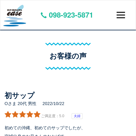
098-923-5871
Toggle
navigat
お客様の声
初サップ
Oさま 20代 男性
2022/10/22
ご満足度：5.0
夫婦
初めての沖縄、初めてのサップでしたが、