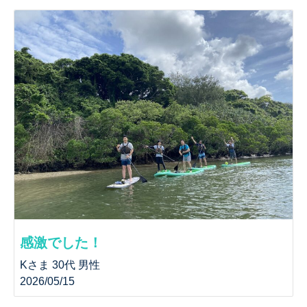
感激でした！
Kさま 30代 男性
2026/05/15