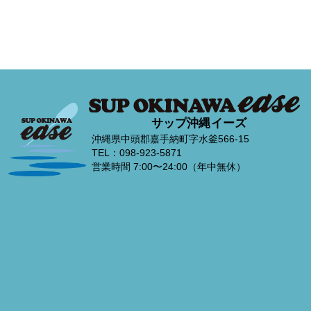
サップ沖縄イーズ
沖縄県中頭郡嘉手納町字水釜566-15
TEL：098-923-5871
営業時間 7:00〜24:00（年中無休）