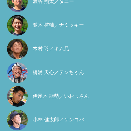
渡谷 翔太／ダニー
並木 啓輔／ナミッキー
木村 玲／キム兄
橋浦 天心／テンちゃん
伊尾木 龍勢／いおっさん
小林 健太郎／ケンコバ