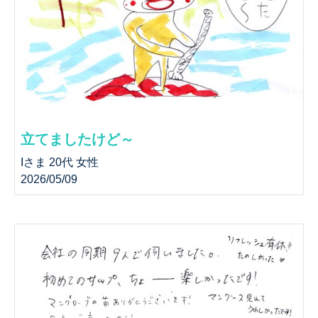
立てましたけど～
Iさま 20代 女性
2026/05/09