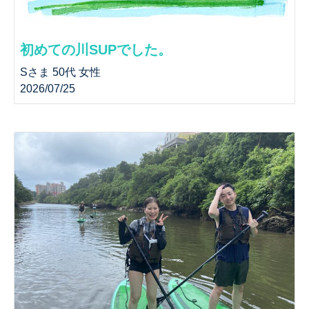
初めての川SUPでした。
Sさま 50代 女性
2026/07/25