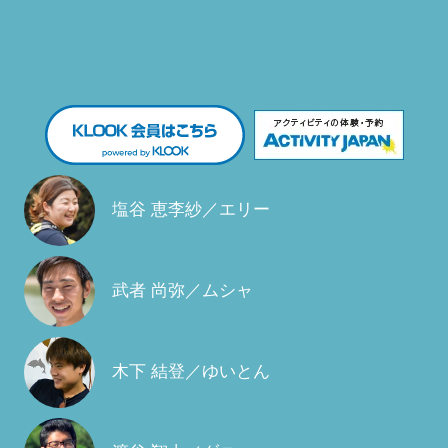
塩谷 恵李紗／エリー
武者 尚弥／ムシャ
木下 結登／ゆいとん