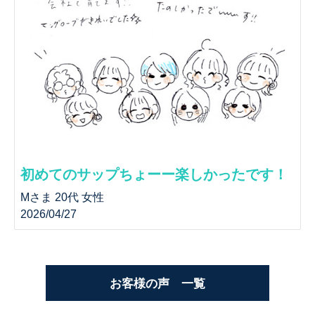
初めてのサップちょーー楽しかったです！
Mさま 20代 女性
2026/04/27
お客様の声 一覧