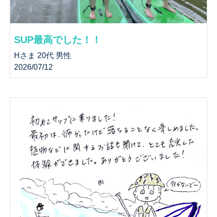
SUP最高でした！！
Hさま 20代 男性
2026/07/12