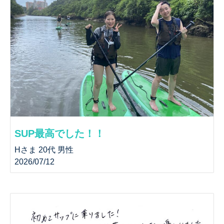
SUP最高でした！！
Hさま 20代 男性
2026/07/12