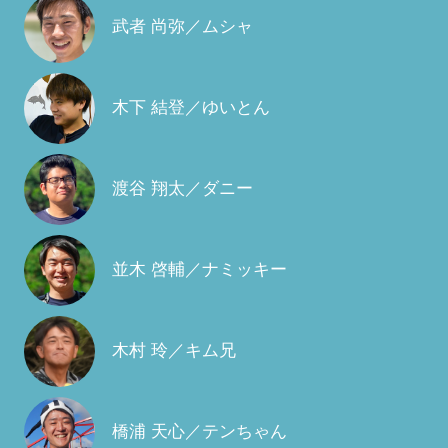
武者 尚弥／ムシャ
木下 結登／ゆいとん
渡谷 翔太／ダニー
並木 啓輔／ナミッキー
木村 玲／キム兄
橋浦 天心／テンちゃん