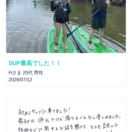
SUP最高でした！！
Hさま 20代 男性
2026/07/12