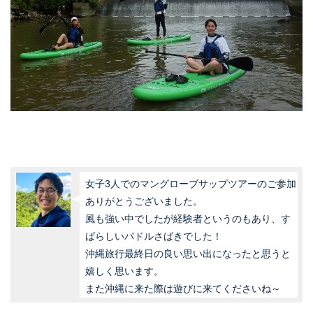
女子3人でのマングローブサップツアーのご参加
ありがとうございました。
風も強い中でしたが経験者というのもあり、す
ばらしいパドルさばきでした！
沖縄旅行最終日の良い思い出になったと思うと
嬉しく思います。
また沖縄に来た際は遊びに来てくださいね～