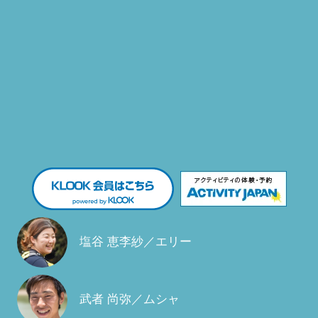
塩谷 恵李紗／エリー
武者 尚弥／ムシャ