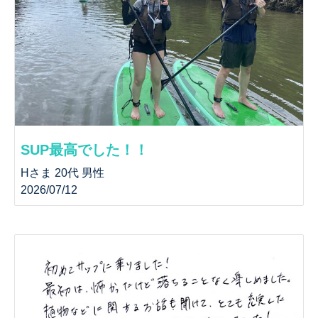
SUP最高でした！！
Hさま 20代 男性
2026/07/12