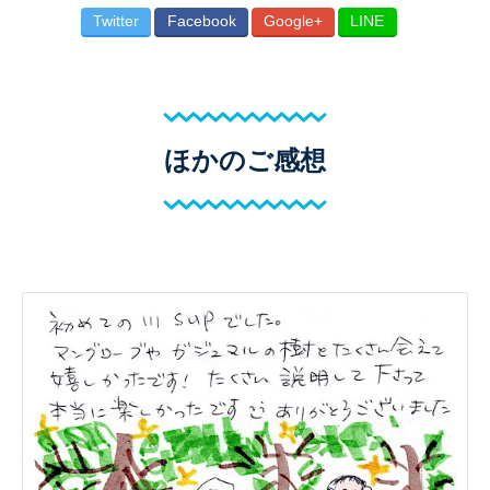
Twitter
Facebook
Google+
LINE
ほかのご感想