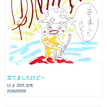
立てましたけど～
Iさま 20代 女性
2026/05/09