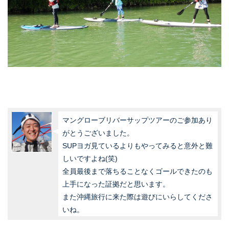
マングローブリバーサップツアーのご参加あり
がとうございました。
SUPヨガ見ているよりもやってみると意外と難
しいですよね(笑)
全員最後まで落ちることなくゴールできたのも
上手になった証拠だと思います。
また沖縄旅行に来た際は遊びにいらしてくださ
いね。