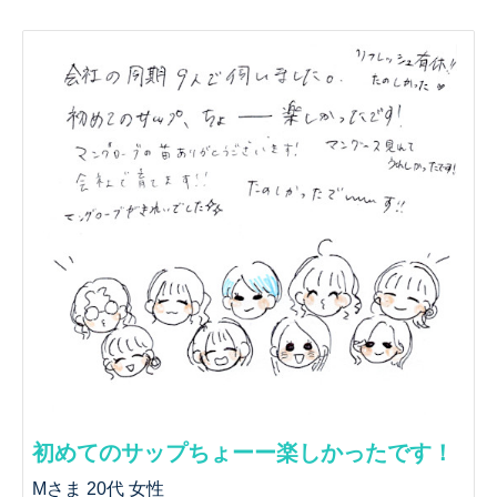
初めてのサップちょーー楽しかったです！
Mさま 20代 女性