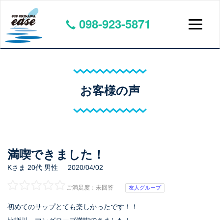
098-923-5871
Toggle
navigat
お客様の声
満喫できました！
Kさま 20代 男性
2020/04/02
ご満足度：未回答
友人グループ
初めてのサップとても楽しかったです！！