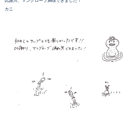
比謝川、マングローブ満喫できました！
カニ