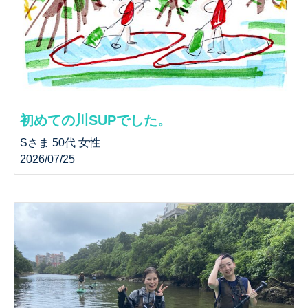
初めての川SUPでした。
Sさま 50代 女性
2026/07/25