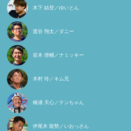
木下 結登／ゆいとん
渡谷 翔太／ダニー
並木 啓輔／ナミッキー
木村 玲／キム兄
橋浦 天心／テンちゃん
伊尾木 龍勢／いおっさん