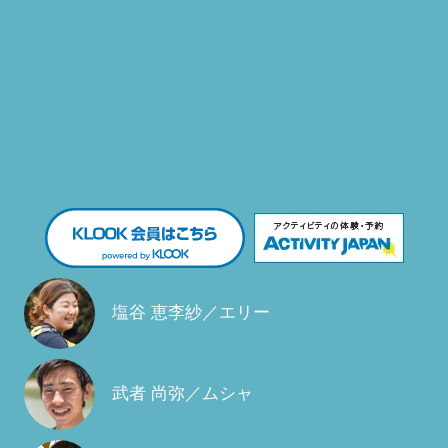
塩谷 恵李紗／エリー
武者 尚弥／ムシャ