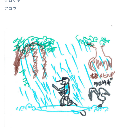
クロサギ
アコウ