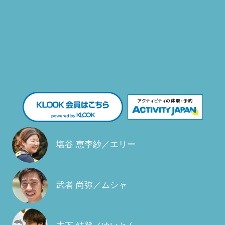
塩谷 恵李紗／エリー
武者 尚弥／ムシャ