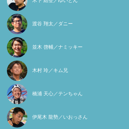
木下 結登／ゆいとん
渡谷 翔太／ダニー
並木 啓輔／ナミッキー
木村 玲／キム兄
橋浦 天心／テンちゃん
伊尾木 龍勢／いおっさん