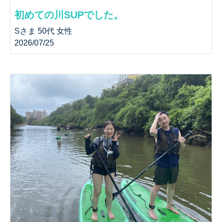
初めての川SUPでした。
Sさま 50代 女性
2026/07/25