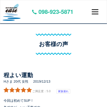
098-923-5871
Toggle
navigat
お客様の声
程よい運動
Hさま 20代 女性
2019/12/13
ご満足度：5.0
家族連れ
今回は初めてSUP！