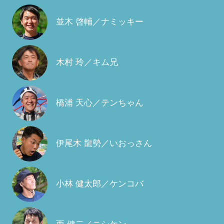
並木 啓輔／ナミッキー
木村 玲／キム兄
橋浦 天心／テンちゃん
伊尾木 龍勢／いおっさん
小林 健太郎／ケンコバ