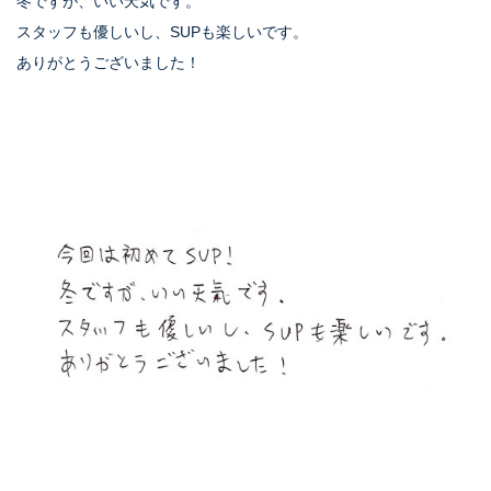
冬ですが、いい天気です。
スタッフも優しいし、SUPも楽しいです。
ありがとうございました！